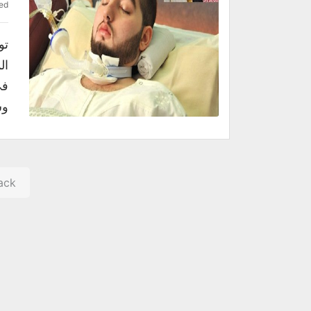
ed
تو
وش
ack