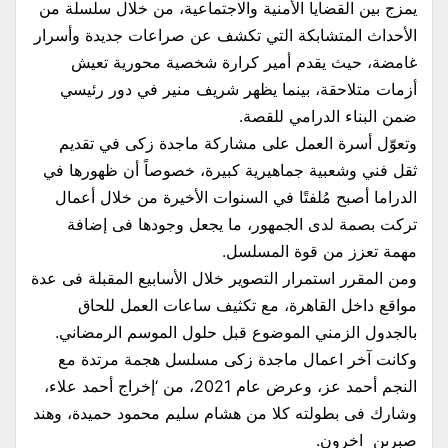
يمزج بين القضايا الأمنية والاجتماعية، من خلال سلسلة من
الأحداث المتشابكة التي تكشف عن صراعات جديدة وأسرار
غامضة، حيث يقدم أمير كرارة شخصية محورية تعيش
أزمات متلاحقة، بينما يظهر شريف منير في دور رئيسي
ضمن البناء الدرامي للقصة.
وتعوّل أسرة العمل على مشاركة ماجدة زكى في تقديم
ثقل فني وشعبية جماهيرية كبيرة، خصوصاً أن ظهورها في
الدراما أصبح مُلفتًا في السنوات الأخيرة من خلال أعمال
تركت بصمة لدى الجمهور، ما يجعل وجودها فى إضافة
مهمة تعزز من قوة المسلسل.
ومن المقرر استمرار التصوير خلال الأسابيع المقبلة فى عدة
مواقع داخل القاهرة، مع تكثيف ساعات العمل للحاق
بالجدول الزمني الموضوع قبل حلول الموسم الرمضاني.
وكانت آخر اعمال ماجدة زكى مسلسل هجمة مرتدة مع
النجم أحمد عز، وعرض عام 2021، من ‘إخراج أحمد علاء،
وشارك فى بطولته كلا من هشام سليم محمود حميدة، وهند
صبرىن اخرون.