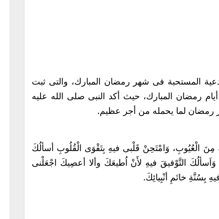
عية المستحبة فى شهر رمضان المبارك، والتى ثبت
أيام رمضان المبارك، حيث أكد النبى صلى الله عليه
ر رمضان لما يحمله من أجر عظيم.
 مِنَ الْعُيُوبِ، وَامْتَحِنْ قَلْبى فيهِ بِتَقْوَى الْقُلُوبِ أسألُكَ
َ، وَاَسألُكَ التَّوْفيقَ فيهِ لأَنْ اُطيعَكَ وألا أعصِيكَ اجْعَلْنى
ِ بِسُنَّةِ خاتَمِ أنْبِيائِكَ.