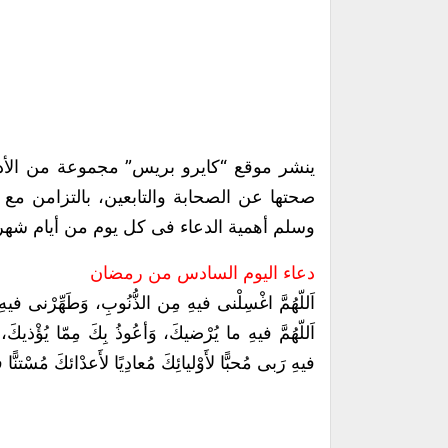
ينشر موقع “كايرو بريس” مجموعة من الأد
صحتها عن الصحابة والتابعين، بالتزامن مع 
وسلم أهمية الدعاء فى كل يوم من أيام شه
دعاء اليوم السادس من رمضان
اَللّهُمَّ اغْسِلْنى فيهِ مِن الذُّنُوبِ، وَطَهِّرْنى فيهِ
اَللّهُمَّ فيهِ ما يُرْضيكَ، وَأعُوذُ بِكَ مِمّا يُؤْذيك
فيهِ رَبى مُحبًّا لأَوْليائِكَ مُعادِيًا لأَعدْائكَ مُسْتنًّا فيه