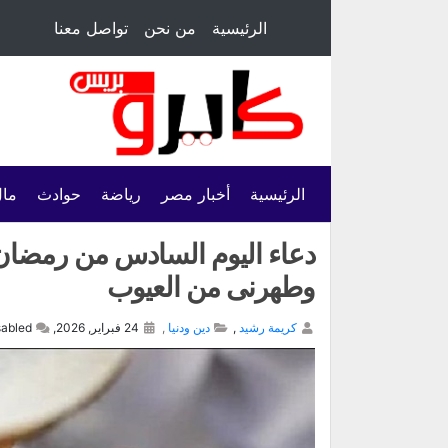
الرئيسية
من نحن
تواصل معنا
الرئيسية
أخبار مصر
رياضة
حوادث
مال
دعاء اليوم السادس من رمضان.
وطهرنى من العيوب
كريمة رشيد
,
دين ودنيا
,
24 فبراير, 2026,
abled