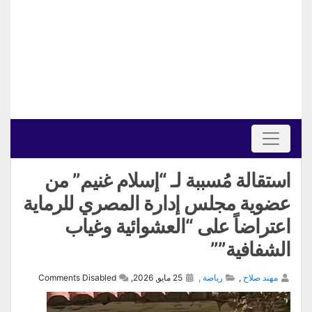
استقالة مُسببة لـ “إسلام غنيم” من
عضوية مجلس إدارة المصري للرماية
اعتراضاً على “العشوائية وغياب
الشفافية””
مهند صلاح
,
رياضة
,
25 مايو, 2026,
Comments Disabled